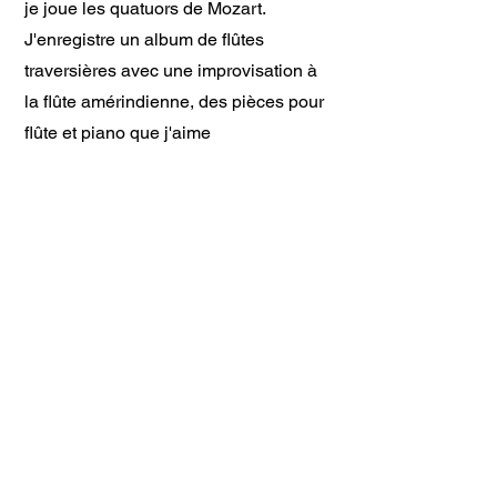
je joue les quatuors de Mozart.
J'enregistre un album de flûtes
traversières avec une improvisation à
la flûte amérindienne, des pièces pour
flûte et piano que j'aime
particulièrement., (flûte en Ut et flûte
en sol ) avec Renée Lavergne au
Piano,
Dorénavant, Je consacre l’essentiel de
mon temps à la composition.
Je me produis en concerts solo
pendant lesquels j'interprète ma
musique au piano et des
improvisations à la flûte amérindienne.
Voici les albums de mes