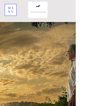
ME
NU